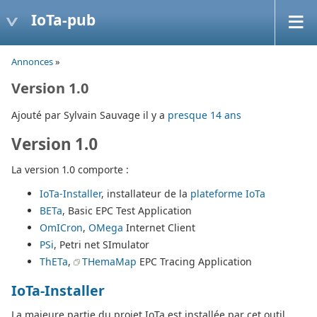
IoTa-pub
Annonces
»
Version 1.0
Ajouté par Sylvain Sauvage il y a
presque 14 ans
Version 1.0
La version 1.0 comporte :
IoTa-Installer
, installateur de la
plateforme IoTa
BETa
, Basic EPC Test Application
OmICron
,
OMega
Internet Client
PSi
, Petri net SImulator
ThETa
,
THemaMap
EPC Tracing Application
IoTa-Installer
La majeure partie du projet IoTa est installée par cet outil.